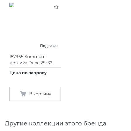
KERAMA MARAZZI
XLIGHT XTONE URBATEK
СМЕСИТЕЛИ
PAMESA
XXL Pamesa
УНИТАЗЫ И ПИCCУАРЫ
PERONDA
Под заказ
187965 Summum
PORCELANOSA
мозаика Dune 25×32
Цена по запросу
SANT’AGOSTINO
ГРАНИТЕЯ
В корзину
УРАЛЬСКИЙ ГРАНИТ
Другие коллекции этого бренда