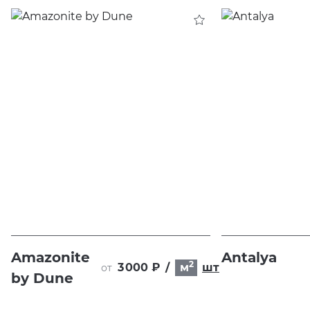
Amazonite
Antalya
2
3 000 ₽
/
м
шт
от
by Dune