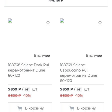
ФИЛЬТР
KERAMA MARAZZI
XLIGHT XTONE URBATEK
СМЕСИТЕЛИ
PAMESA
XXL Pamesa
УНИТАЗЫ И ПИCCУАРЫ
PERONDA
PORCELANOSA
В наличии
В наличии
SANT’AGOSTINO
188768 Selene Dark Pul.
188769 Selene
керамогранит Dune
Cappuccino Pul.
60×120
керамогранит Dune
ГРАНИТЕЯ
60×120
УРАЛЬСКИЙ ГРАНИТ
5 850 ₽
/
м²
шт
5 850 ₽
/
м²
шт
6 500 ₽
-10%
6 500 ₽
-10%
В корзину
В корзину