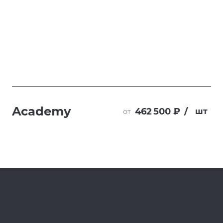
Academy
462 500 ₽
/
шт
от