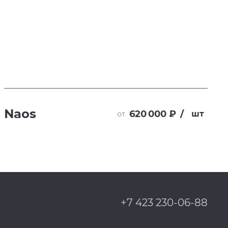
Naos
620 000 ₽
/
шт
от
+7 423 230-06-88