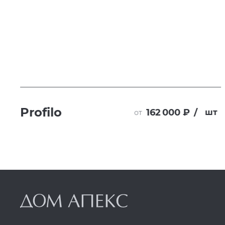
Profilo
162 000 ₽
/
т
шт
от