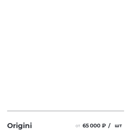
Origini
65 000 ₽
/
шт
от