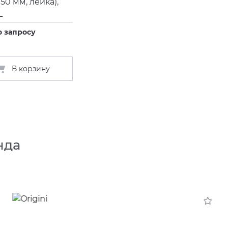
50 мм, лейка),
L
о запросу
В корзину
нда