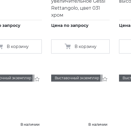
увеличительное Gessi
высо
Rettangolo, цвет 031
хром
о запросу
Цена по запросу
Цена
В корзину
В корзину
очный экземпляр
Выставочный экземпляр
Выс
В наличии
В наличии