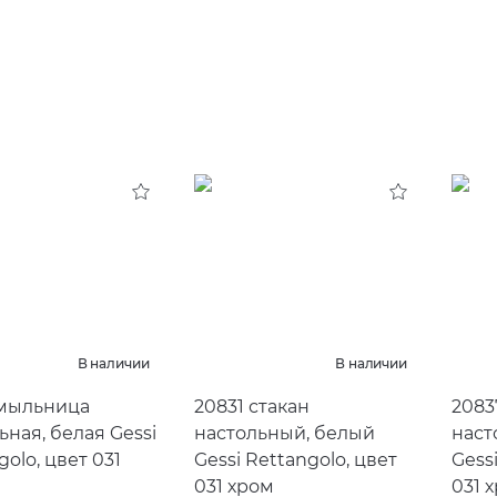
В наличии
В наличии
 мыльница
20831 стакан
2083
ьная, белая Gessi
настольный, белый
наст
golo, цвет 031
Gessi Rettangolo, цвет
Gess
031 хром
031 