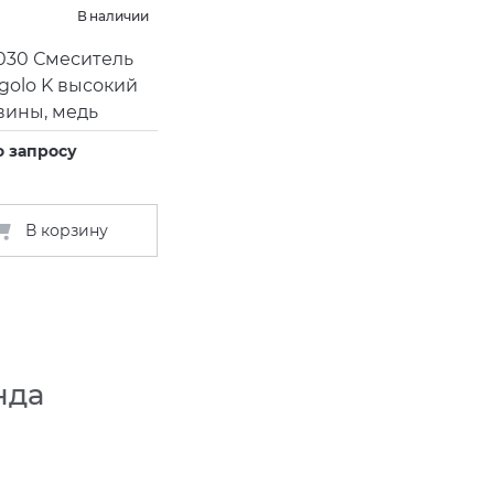
В наличии
030 Смеситель
golo K высокий
вины, медь
о запросу
В корзину
нда