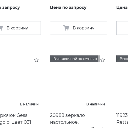
о запросу
Цена по запросу
Цена
В корзину
В корзину
Выставочный экземпляр
Выс
В наличии
В наличии
крючок Gessi
20988 зеркало
1192
golo, цвет 031
настольное,
Rett