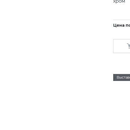
хром
Цена п
Выстав