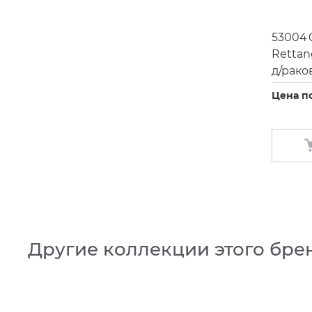
53004 
Rettan
д/рако
Цена п
Другие коллекции этого бре