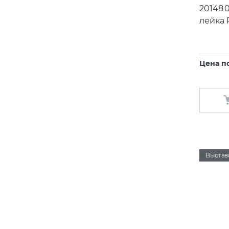
20148 
лейка 
Цена п
Выстав