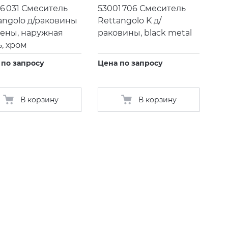
6 031 Смеситель
53001 706 Смеситель
angolo д/раковины
Rettangolo K д/
тены, наружная
раковины, black metal
ь, хром
 по запросу
Цена по запросу
В корзину
В корзину