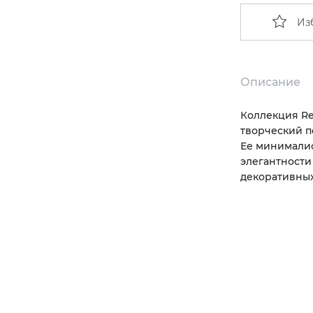
Из
Описание
Коллекция Re
творческий п
Ее минимали
элегантности
декоративны