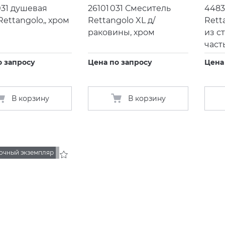
031 душевая
26101 031 Смеситель
4483
Rettangolo,, хром
Rettangolo XL д/
Rett
раковины, хром
из с
част
о запросу
Цена по запросу
Цена
В корзину
В корзину
очный экземпляр