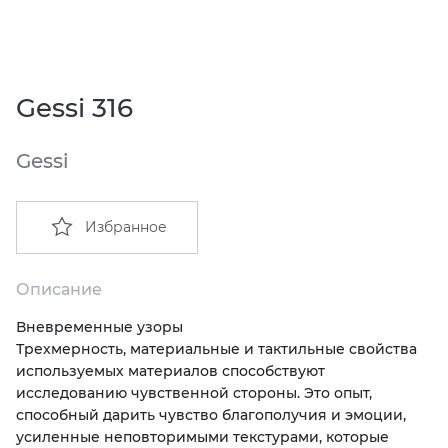
EMIL CERAMICA
ITALON
VIDREPUR
ШКАФЫ И ПЕНАЛЫ
ДУШЕВЫЕ ОГРАЖДЕНИЯ
ПРОФИЛИ И ПЛИНТУСЫ
EQUIPE
KERAMA MARAZZI
ИНСТАЛЛЯЦИИ И КЛАВИШИ СМЫВА
РЕМОНТНЫЕ СОСТАВЫ ДЛЯ БЕТОНА
Gessi 316
FIANDRE
LA FABBRICA AVA
ОБОГРЕВАТЕЛИ
СИСТЕМА ВЫРАВНИВАНИЯ
Gessi
FIORANESE
LAMINAM
ПЛАСТИНЫ ИЗ ИСКУССТВЕННОГО КАМНЯ
Избранное
GRESPANIA
L’ANTIC COLONIAL
ПОДДОНЫ
IDALGO
MAXFINE IRIS
ПОЛОТЕНЦЕСУШИТЕЛИ
Описание
Вневременные узоры
IMOLA CERAMICA
PERONDA
РАКОВИНЫ
Трехмерность, материальные и тактильные свойства
используемых материалов способствуют
IRIS
REX XXL
САУНЫ
исследованию чувственной стороны. Это опыт,
способный дарить чувство благополучия и эмоции,
усиленные неповторимыми текстурами, которые
ITALON
SAPIENSTONE
СИСТЕМЫ СЛИВА