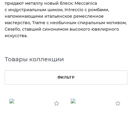
придают металлу новый блеск: Meccanica
с индустриальным шиком, Intreccio с ромбами,
KERAMA MARAZZI
XLIGHT XTONE URBATEK
СМЕСИТЕЛИ
напоминающими итальянское ремесленное
мастерство, Trame с необычным спиральным мотивом,
PAMESA
XXL Pamesa
УНИТАЗЫ И ПИCCУАРЫ
Cesello, ставший синонимом высокого ювелирного
искусства.
PERONDA
Товары коллекции
PORCELANOSA
SANT’AGOSTINO
ФИЛЬТР
ГРАНИТЕЯ
УРАЛЬСКИЙ ГРАНИТ