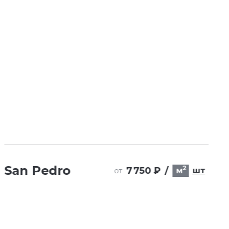
San Pedro
2
7 750 ₽
/
м
шт
от