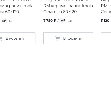
амогранит Imola
RM керамогранит Imola
RM к
ca 60×120
Ceramica 60×120
Cera
/
м²
шт
7 750 ₽
/
м²
шт
11 120
В корзину
В корзину