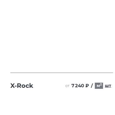
X-Rock
2
7 240 ₽
/
м
шт
от