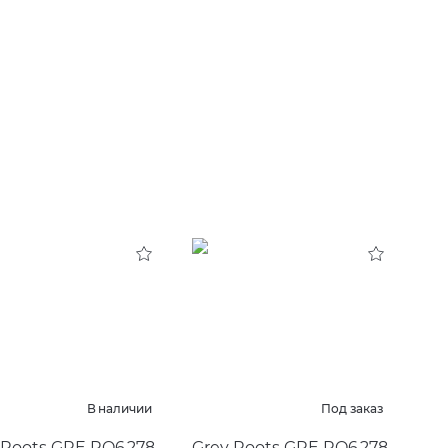
В наличии
Под заказ
 Roots GRE RO6 278
Grey Roots GRE RO6 278