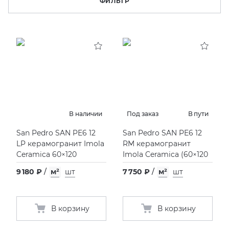
ФИЛЬТР
KERAMA MARAZZI
XLIGHT XTONE URBATEK
СМЕСИТЕЛИ
PAMESA
XXL Pamesa
УНИТАЗЫ И ПИCCУАРЫ
PERONDA
PORCELANOSA
В наличии
Под заказ
В пути
SANT’AGOSTINO
San Pedro SAN PE6 12
San Pedro SAN PE6 12
LP керамогранит Imola
RM керамогранит
Ceramica 60×120
Imola Ceramica
(
60×120
ГРАНИТЕЯ
9 180 ₽
/
м²
шт
7 750 ₽
/
м²
шт
УРАЛЬСКИЙ ГРАНИТ
В корзину
В корзину