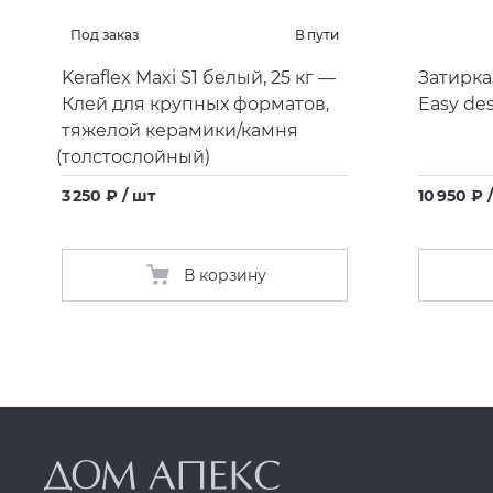
Под заказ
В пути
Keraflex Maxi S1 белый, 25 кг —
Затирка
Клей для крупных форматов,
Easy des
тяжелой керамики/камня
(
толстослойный)
3 250 ₽ / шт
10 950 ₽ 
В корзину