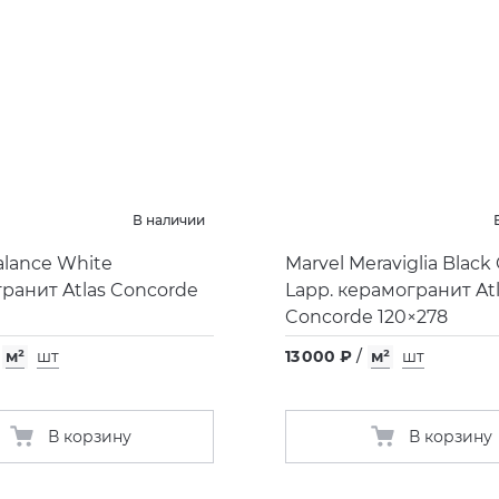
В наличии
alance White
Marvel Meraviglia Black 
ранит Atlas Concorde
Lapp. керамогранит At
Concorde 120×278
м²
шт
13 000 ₽
/
м²
шт
В корзину
В корзину