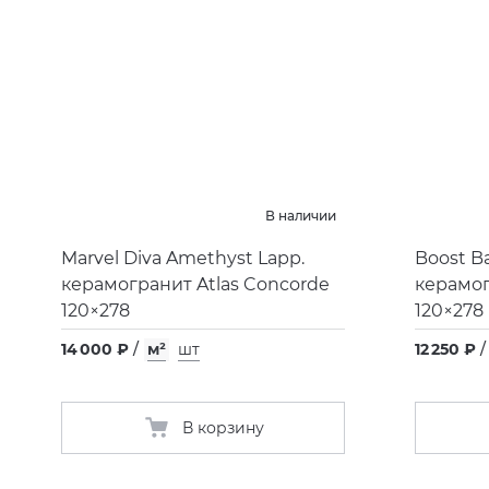
В наличии
Marvel Diva Amethyst Lapp.
Boost B
керамогранит Atlas Concorde
керамог
120×278
120×278
14 000 ₽
/
м²
шт
12 250 ₽
/
В корзину