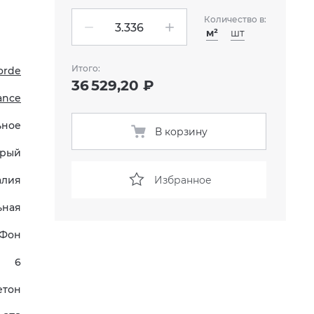
Количество в:
м²
шт
Итого:
orde
36 529,20 ₽
ance
ьное
В корзину
рый
Избранное
алия
ьная
Фон
6
етон