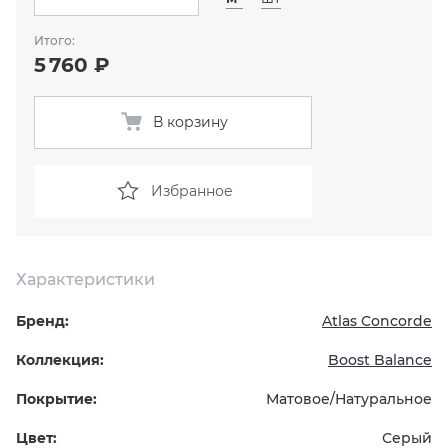
Итого:
KERAMA MARAZZI
XLIGHT XTONE URBATEK
СМЕСИТЕЛИ
5 760 ₽
PAMESA
XXL Pamesa
УНИТАЗЫ И ПИCCУАРЫ
В корзину
PERONDA
Избранное
PORCELANOSA
SANT’AGOSTINO
Характеристики
ГРАНИТЕЯ
Бренд:
Atlas Concorde
УРАЛЬСКИЙ ГРАНИТ
Коллекция:
Boost Balance
Покрытие:
Матовое/Натуральное
Цвет:
Серый