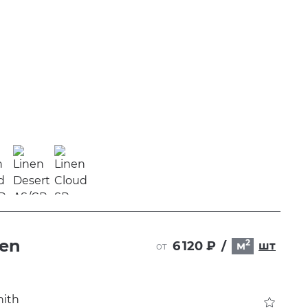
nen
2
6 120 ₽
/
м
шт
от