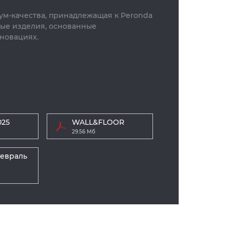
ум-качества, принадлежащая к Peronda
ные изделия, основанные
новациях.
025
WALL&FLOOR
29.56 Мб
евраль