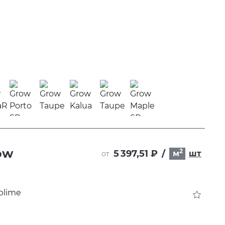
ow
2
5 397,51 ₽
/
м
шт
от