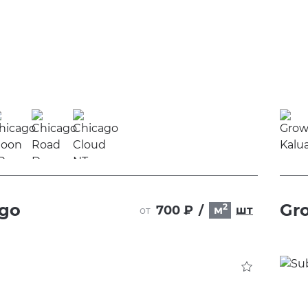
ago
Gr
2
700 ₽
/
м
шт
от