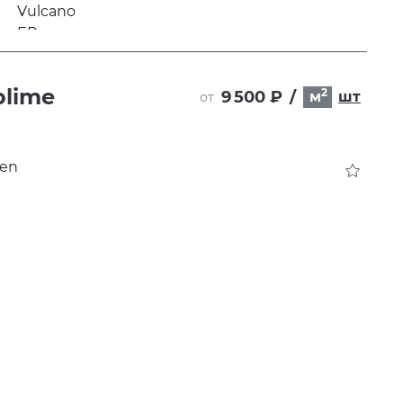
blime
2
9 500 ₽
/
м
шт
от