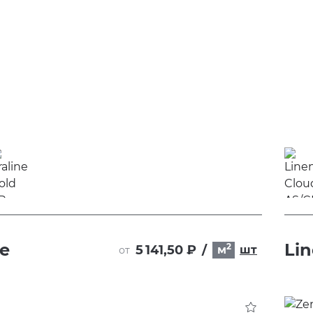
ne
Li
2
5 141,50 ₽
/
м
шт
от