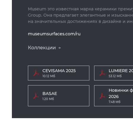
Museum это известная марка керамики преми
Group. Она предлагает элегантные и изыскан
на значительных достижениях в дизайне и ин
museumsurfaces.com/ru
Коллекции
CEVISAMA 2025
LUMIERE 2
10.12 Мб
53.12 Мб
Новинки ф
BASAE
2026
1.20 Мб
7.48 Мб