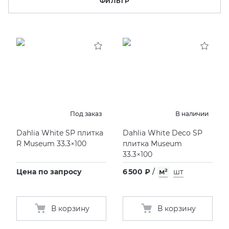
ФИЛЬТР
KERAMA MARAZZI
XLIGHT XTONE URBATEK
СМЕСИТЕЛИ
PAMESA
XXL Pamesa
УНИТАЗЫ И ПИCCУАРЫ
PERONDA
PORCELANOSA
Под заказ
В наличии
SANT’AGOSTINO
Dahlia White SP плитка
Dahlia White Deco SP
R Museum 33.3×100
плитка Museum
33.3×100
ГРАНИТЕЯ
Цена по запросу
6 500 ₽
/
м²
шт
УРАЛЬСКИЙ ГРАНИТ
В корзину
В корзину