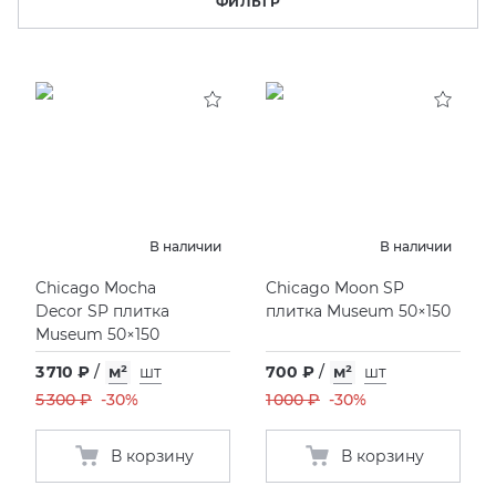
ФИЛЬТР
KERAMA MARAZZI
XLIGHT XTONE URBATEK
СМЕСИТЕЛИ
PAMESA
XXL Pamesa
УНИТАЗЫ И ПИCCУАРЫ
PERONDA
PORCELANOSA
В наличии
В наличии
SANT’AGOSTINO
Chicago Mocha
Chicago Moon SP
Decor SP плитка
плитка Museum 50×150
Museum 50×150
ГРАНИТЕЯ
3 710 ₽
/
м²
шт
700 ₽
/
м²
шт
УРАЛЬСКИЙ ГРАНИТ
5 300 ₽
-30%
1 000 ₽
-30%
В корзину
В корзину