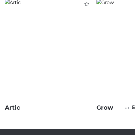
Artic
Grow
5
от