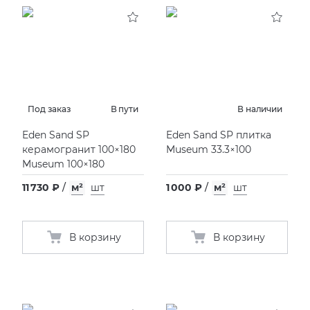
KERAMA MARAZZI
XLIGHT XTONE URBATEK
СМЕСИТЕЛИ
PAMESA
XXL Pamesa
УНИТАЗЫ И ПИCCУАРЫ
PERONDA
Под заказ
В пути
В наличии
Eden Sand SP
Eden Sand SP плитка
PORCELANOSA
керамогранит 100×180
Museum 33.3×100
Museum 100×180
SANT’AGOSTINO
11 730 ₽
/
м²
шт
1 000 ₽
/
м²
шт
ГРАНИТЕЯ
В корзину
В корзину
УРАЛЬСКИЙ ГРАНИТ