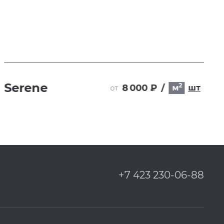
Serene
2
8 000 ₽
/
м
шт
от
+7 423 230-06-88