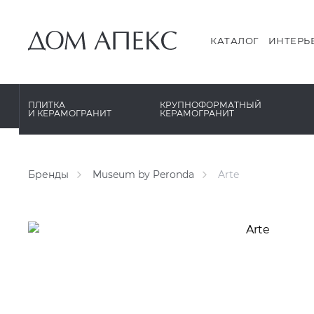
PERONDA
PERONDA
PORCELANOSA
REX XXL
КАТАЛОГ
ИНТЕРЬ
SANT’AGOSTINO
SAPIENSTONE
ГРАНИТЕЯ
XLIGHT XTONE URBATEK
ПЛИТКА
КРУПНОФОРМАТНЫЙ
И КЕРАМОГРАНИТ
КЕРАМОГРАНИТ
УРАЛЬСКИЙ ГРАНИТ
XXL Pamesa
Бренды
Museum by Peronda
Arte