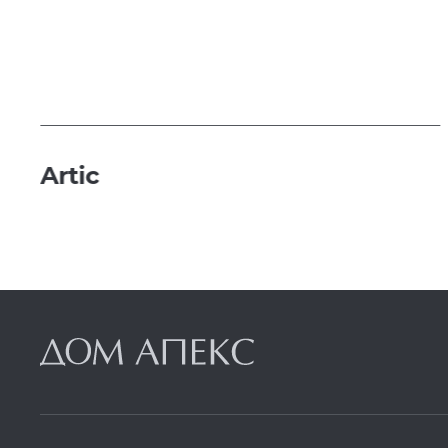
Artic
т