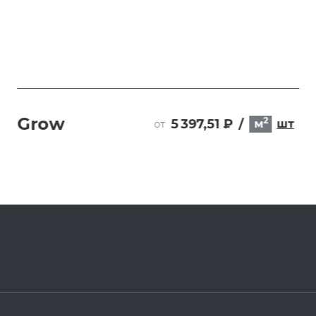
Grow
2
5 397,51 ₽
/
м
шт
от