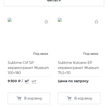
ФИЛЬТР
KERAMA MARAZZI
XLIGHT XTONE URBATEK
СМЕСИТЕЛИ
PAMESA
XXL Pamesa
УНИТАЗЫ И ПИCCУАРЫ
PERONDA
PORCELANOSA
Под заказ
Под заказ
SANT’AGOSTINO
Sublime Clif SP
Sublime Vulcano EP
керамогранит Museum
керамогранит Museum
100×180
75.5×151
ГРАНИТЕЯ
9 500 ₽
/
м²
шт
Цена по запросу
УРАЛЬСКИЙ ГРАНИТ
В корзину
В корзину