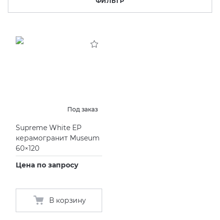
ФИЛЬТР
KERAMA MARAZZI
XLIGHT XTONE URBATEK
СМЕСИТЕЛИ
PAMESA
XXL Pamesa
УНИТАЗЫ И ПИCCУАРЫ
PERONDA
PORCELANOSA
Под заказ
SANT’AGOSTINO
Supreme White EP
керамогранит Museum
60×120
ГРАНИТЕЯ
Цена по запросу
УРАЛЬСКИЙ ГРАНИТ
В корзину