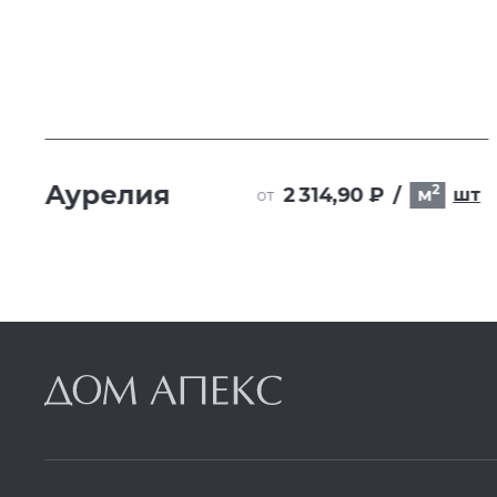
Аурелия
2
2 314,90 ₽
/
м
шт
от