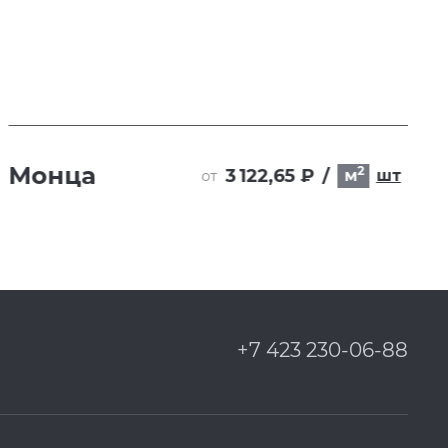
Монца
2
3 122,65 ₽
/
м
шт
от
+7 423 230-06-88