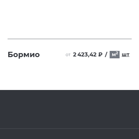
Бормио
2
2 423,42 ₽
/
м
шт
от