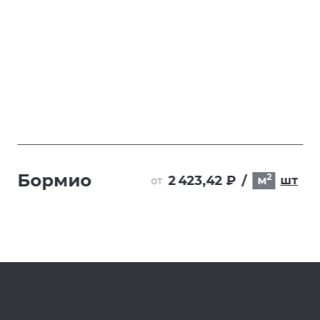
Бормио
2
2 423,42 ₽
/
м
шт
от