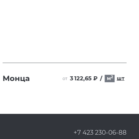
Монца
2
3 122,65 ₽
/
м
шт
от
+7 423 230-06-88