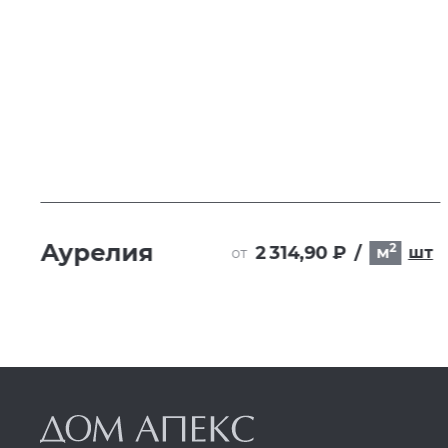
Аурелия
2
2 314,90 ₽
/
м
шт
от