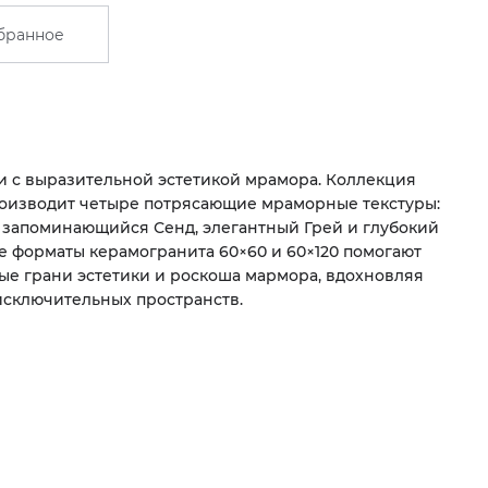
бранное
 с выразительной эстетикой мрамора. Коллекция
оизводит четыре потрясающие мраморные текстуры:
 запоминающийся Сенд, элегантный Грей и глубокий
е форматы керамогранита 60×60 и 60×120 помогают
ые грани эстетики и роскоша мармора, вдохновляя
исключительных пространств.