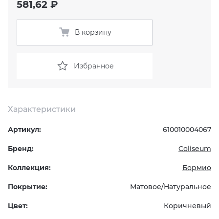
581,62 ₽
KERAMA MARAZZI
XLIGHT XTONE URBATEK
СМЕСИТЕЛИ
В корзину
PAMESA
XXL Pamesa
УНИТАЗЫ И ПИCCУАРЫ
Избранное
PERONDA
PORCELANOSA
Характеристики
SANT’AGOSTINO
Артикул:
610010004067
ГРАНИТЕЯ
Бренд:
Coliseum
Коллекция:
Бормио
УРАЛЬСКИЙ ГРАНИТ
Покрытие:
Матовое/Натуральное
Цвет:
Коричневый