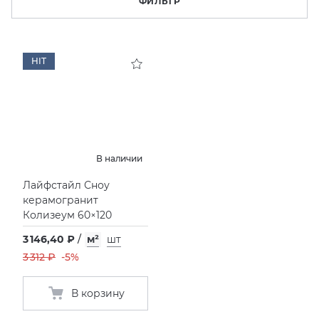
ФИЛЬТР
KERAMA MARAZZI
XLIGHT XTONE URBATEK
СМЕСИТЕЛИ
HIT
PAMESA
XXL Pamesa
УНИТАЗЫ И ПИCCУАРЫ
PERONDA
PORCELANOSA
В наличии
SANT’AGOSTINO
Лайфстайл Сноу
керамогранит
Колизеум 60×120
ГРАНИТЕЯ
3 146,40 ₽
/
м²
шт
УРАЛЬСКИЙ ГРАНИТ
3 312 ₽
-5%
В корзину