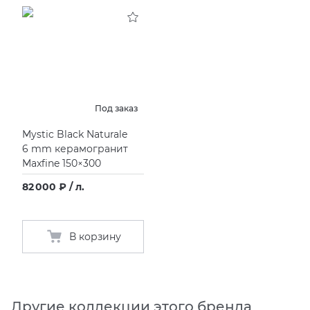
KERAMA MARAZZI
XLIGHT XTONE URBATEK
СМЕСИТЕЛИ
PAMESA
XXL Pamesa
УНИТАЗЫ И ПИCCУАРЫ
PERONDA
Под заказ
Mystic Black Naturale
PORCELANOSA
6 mm керамогранит
Maxfine 150×300
SANT’AGOSTINO
82 000 ₽ / л.
ГРАНИТЕЯ
В корзину
УРАЛЬСКИЙ ГРАНИТ
Другие коллекции этого бренда