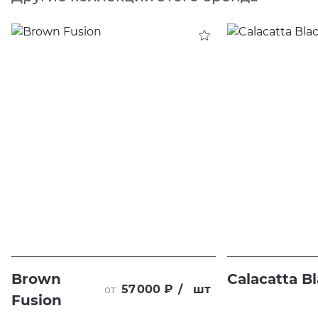
Brown
Calacatta B
57 000 ₽
/
шт
от
Fusion