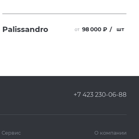
Palissandro
98 000 ₽
/
шт
от
+7 423 230-06-88
Сервис
О компании