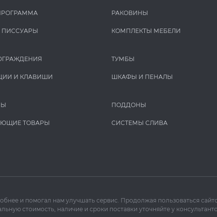
ПРОГРАММА
РАКОВИНЫ
И ПИCCУАРЫ
КОМПЛЕКТЫ МЕБЕЛИ
ОГРАЖДЕНИЯ
ТУМБЫ
ЦИИ И КЛАВИШИ
ШКАФЫ И ПЕНАЛЫ
РЫ
ПОДДОНЫ
УЮЩИЕ ТОВАРЫ
СИСТЕМЫ СЛИВА
добнее и помогал нам улучшать сервис. Продолжая пользоваться сайто
льную стоимость, наличие и сроки поставки уточняйте у консультанто