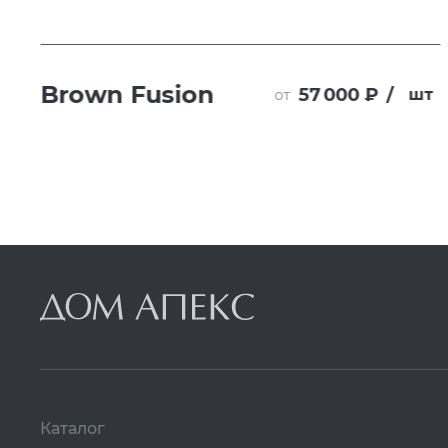
Brown Fusion
57 000 ₽
/
т
шт
от
Каталог