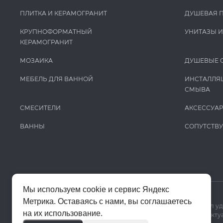
ПЛИТКА И КЕРАМОГРАНИТ
ДУШЕВАЯ 
КРУПНОФОРМАТНЫЙ
УНИТАЗЫ 
КЕРАМОГРАНИТ
МОЗАИКА
ДУШЕВЫЕ 
МЕБЕЛЬ ДЛЯ ВАННОЙ
ИНСТАЛЛЯ
СМЫВА
СМЕСИТЕЛИ
АКСЕССУА
ВАННЫ
СОПУТСТВ
Мы используем cookie и сервис Яндекс
Метрика. Оставаясь с нами, вы соглашаетесь
Мы используем cookie и Яндекс Метрику, чтобы сайт работал у
на их использование.
Цены на сайте помогают ориентироваться в ассортименте. Актуа