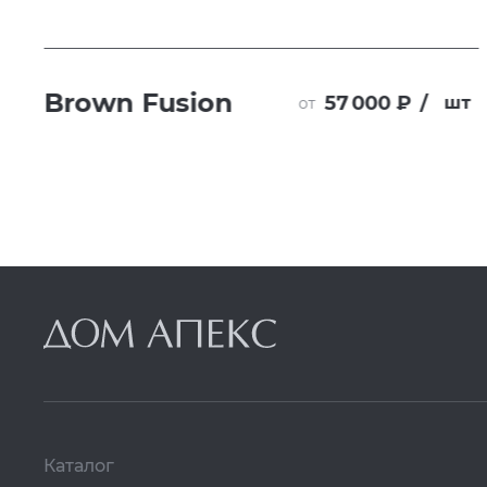
Brown Fusion
57 000 ₽
/
т
шт
от
Каталог