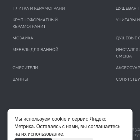
ПЛИТКА И КЕРАМОГРАНИТ
ДУШЕВАЯ 
КРУПНОФОРМАТНЫЙ
УНИТАЗЫ 
КЕРАМОГРАНИТ
МОЗАИКА
ДУШЕВЫЕ 
МЕБЕЛЬ ДЛЯ ВАННОЙ
ИНСТАЛЛЯ
СМЫВА
СМЕСИТЕЛИ
АКСЕССУА
ВАННЫ
СОПУТСТВ
Мы используем cookie и сервис Яндекс
Метрика. Оставаясь с нами, вы соглашаетесь
Мы используем cookie и Яндекс Метрику, чтобы сайт работал у
на их использование.
Цены на сайте помогают ориентироваться в ассортименте. Актуа