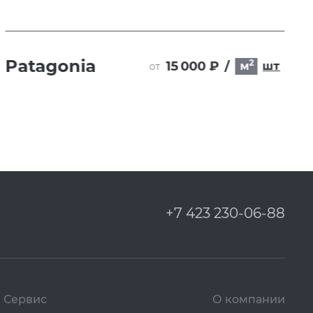
Patagonia
2
15 000 ₽
/
м
шт
от
+7 423 230-06-88
Сервис
О компании