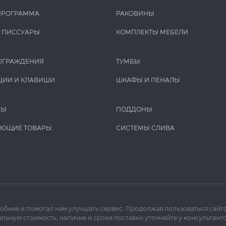
ПРОГРАММА
РАКОВИНЫ
И ПИCCУАРЫ
КОМПЛЕКТЫ МЕБЕЛИ
ОГРАЖДЕНИЯ
ТУМБЫ
ЦИИ И КЛАВИШИ
ШКАФЫ И ПЕНАЛЫ
РЫ
ПОДДОНЫ
УЮЩИЕ ТОВАРЫ
СИСТЕМЫ СЛИВА
добнее и помогал нам улучшать сервис. Продолжая пользоваться сайто
льную стоимость, наличие и сроки поставки уточняйте у консультанто