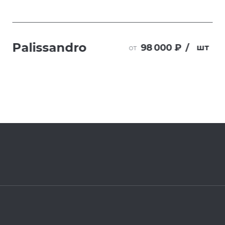
Palissandro
98 000 ₽
/
шт
от