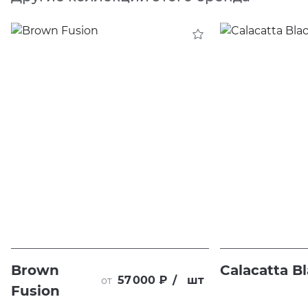
Brown
Calacatta B
57 000 ₽
/
шт
от
Fusion