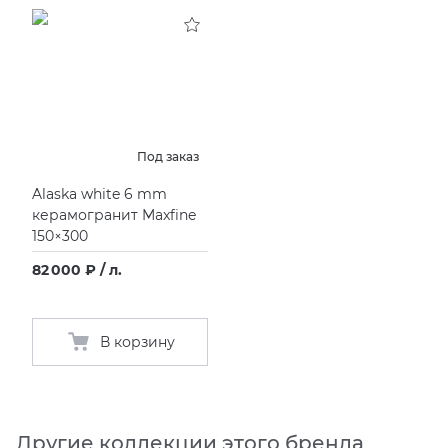
KERAMA MARAZZI
XLIGHT XTONE URBATEK
СМЕСИТЕЛИ
PAMESA
XXL Pamesa
УНИТАЗЫ И ПИCCУАРЫ
PERONDA
Под заказ
Alaska white 6 mm
PORCELANOSA
керамогранит Maxfine
150×300
SANT’AGOSTINO
82 000 ₽ / л.
ГРАНИТЕЯ
В корзину
УРАЛЬСКИЙ ГРАНИТ
Другие коллекции этого бренда