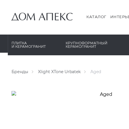
PERONDA
PERONDA
PORCELANOSA
REX XXL
КАТАЛОГ
ИНТЕРЬ
SANT’AGOSTINO
SAPIENSTONE
ГРАНИТЕЯ
XLIGHT XTONE URBATEK
ПЛИТКА
КРУПНОФОРМАТНЫЙ
И КЕРАМОГРАНИТ
КЕРАМОГРАНИТ
УРАЛЬСКИЙ ГРАНИТ
XXL Pamesa
Бренды
Xlight XTone Urbatek
Aged