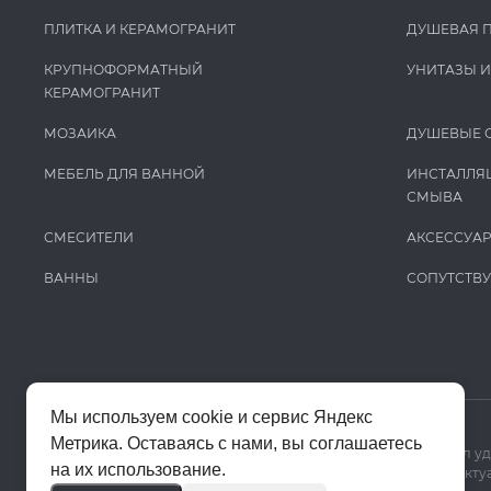
ПЛИТКА И КЕРАМОГРАНИТ
ДУШЕВАЯ 
КРУПНОФОРМАТНЫЙ
УНИТАЗЫ 
КЕРАМОГРАНИТ
МОЗАИКА
ДУШЕВЫЕ 
МЕБЕЛЬ ДЛЯ ВАННОЙ
ИНСТАЛЛЯ
СМЫВА
СМЕСИТЕЛИ
АКСЕССУА
ВАННЫ
СОПУТСТВ
Мы используем cookie и сервис Яндекс
Метрика. Оставаясь с нами, вы соглашаетесь
Мы используем cookie и Яндекс Метрику, чтобы сайт работал у
на их использование.
Цены на сайте помогают ориентироваться в ассортименте. Актуа