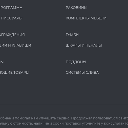
ПРОГРАММА
РАКОВИНЫ
И ПИCCУАРЫ
КОМПЛЕКТЫ МЕБЕЛИ
ОГРАЖДЕНИЯ
ТУМБЫ
ЦИИ И КЛАВИШИ
ШКАФЫ И ПЕНАЛЫ
РЫ
ПОДДОНЫ
УЮЩИЕ ТОВАРЫ
СИСТЕМЫ СЛИВА
добнее и помогал нам улучшать сервис. Продолжая пользоваться сайто
льную стоимость, наличие и сроки поставки уточняйте у консультанто