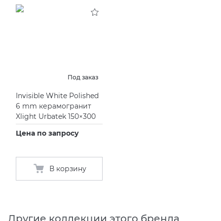
KERAMA MARAZZI
XLIGHT XTONE URBATEK
СМЕСИТЕЛИ
PAMESA
XXL Pamesa
УНИТАЗЫ И ПИCCУАРЫ
PERONDA
Под заказ
Invisible White Polished
PORCELANOSA
6 mm керамогранит
Xlight Urbatek 150×300
SANT’AGOSTINO
Цена по запросу
ГРАНИТЕЯ
В корзину
УРАЛЬСКИЙ ГРАНИТ
Другие коллекции этого бренда