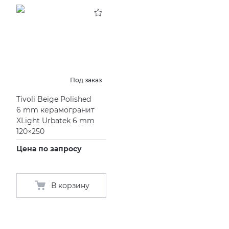
KERAMA MARAZZI
XLIGHT XTONE URBATEK
СМЕСИТЕЛИ
PAMESA
XXL Pamesa
УНИТАЗЫ И ПИCCУАРЫ
PERONDA
Под заказ
Tivoli Beige Polished
PORCELANOSA
6 mm керамогранит
XLight Urbatek 6 mm
SANT’AGOSTINO
120×250
Цена по запросу
ГРАНИТЕЯ
УРАЛЬСКИЙ ГРАНИТ
В корзину