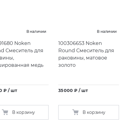
В наличии
В наличии
91680 Noken
100306653 Noken
d Смеситель для
Round Смеситель для
вины,
раковины, матовое
ированная медь
золото
0 ₽ / шт
35 000 ₽ / шт
В корзину
В корзину