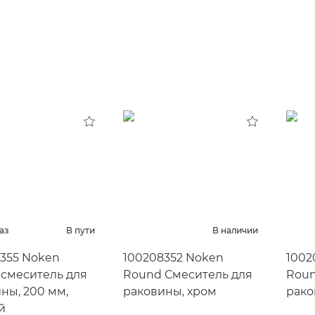
аз
В пути
В наличии
355 Noken
100208352 Noken
1002
смеситель для
Round Смеситель для
Roun
ны, 200 мм,
раковины, хром
рако
й