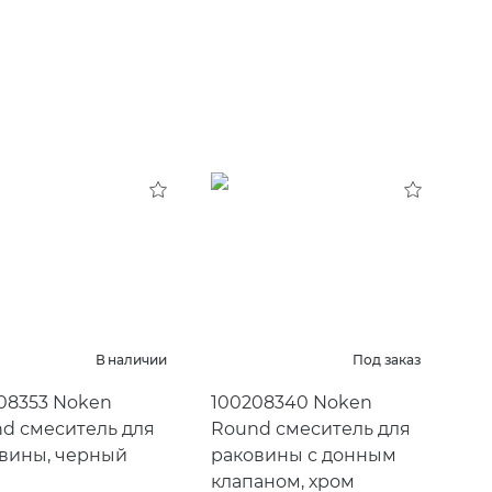
В наличии
Под заказ
08353 Noken
100208340 Noken
d смеситель для
Round смеситель для
вины, черный
раковины с донным
клапаном, хром