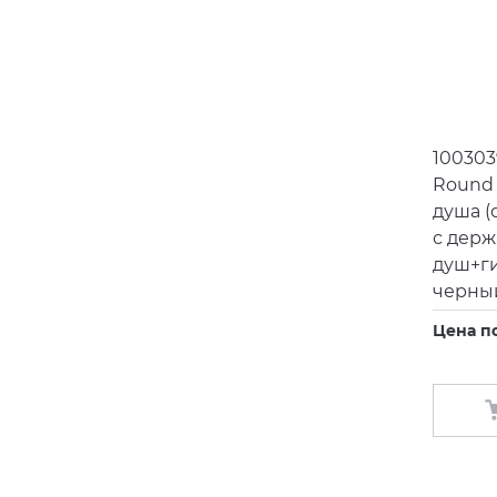
100303
Round
душа
(
с дер
душ+ги
черны
Цена п