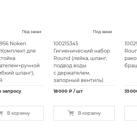
Под заказ
Под заказ
956 Noken
100215345
1002
 Комплект для
Гигиенический набор
Roun
стойка
Round
(
лейка, шланг,
рако
жателем+ручной
подвод воды
браш
бкий шланг),
с держателем,
й
запорный вентиль)
о запросу
18 000 ₽ / шт
35 00
В корзину
В корзину