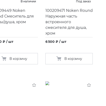
В наличии
Под заказ
09449 Noken
100209471 Noken Round
d Смеситель для
Наружная часть
ы/душа, хром
встроенного
смесителя для душа,
хром
0 ₽ / шт
6 500 ₽ / шт
В корзину
В корзину