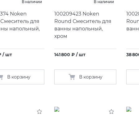
В наличии
В наличии
374 Noken
100209423 Noken
1002
 Cмеситель для
Round Смеситель для
Roun
ины напольный,
ванны напольный,
ванн
хром
₽ / шт
141 800 ₽ / шт
38 80
В корзину
В корзину