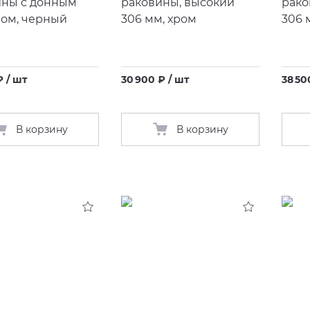
ины c донным
раковины, высокий
рако
ном, черный
306 мм, хром
306 
₽ / шт
30 900 ₽ / шт
38 50
В корзину
В корзину