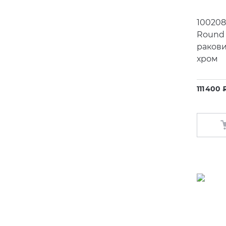
100208
Round
раков
хром
111 400 