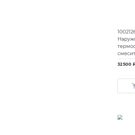
100212
Наружн
термос
смесит
32 500 