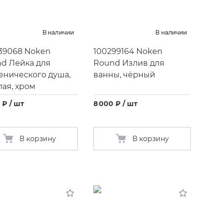
В наличии
В наличии
39068 Noken
100299164 Noken
d Лейка для
Round Излив для
енического душа,
ванны, чёрный
лая, хром
 ₽ / шт
8 000 ₽ / шт
В корзину
В корзину