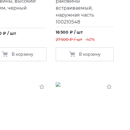
вины, высокий
раковины
мм, черный
встраиваемый,
наружная часть
100210548
16 500 ₽ / шт
0 ₽ / шт
27 500 ₽ / шт
-40%
В корзину
В корзину