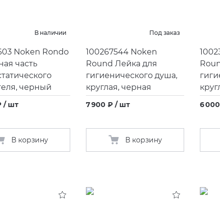
В наличии
Под заказ
603 Noken Rondo
100267544 Noken
1002
ая часть
Round Лейка для
Roun
татического
гигиенического душа,
гиги
еля, черный
круглая, черная
круг
₽ / шт
7 900 ₽ / шт
6 000
В корзину
В корзину