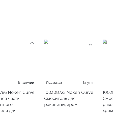
В наличии
Под заказ
В пути
786 Noken Curve
100308725 Noken Curve
1002
яя часть
Смеситель для
Смес
енного
раковины, хром
рако
еля для
хро