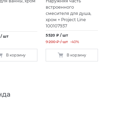
для ванны, хром
Наружняя часть
встроенного
смесителя для душа,
хром + Project Line
100107937
5 520 ₽ / шт
 / шт
9 200 ₽ / шт
-40%
В корзину
В корзину
нда