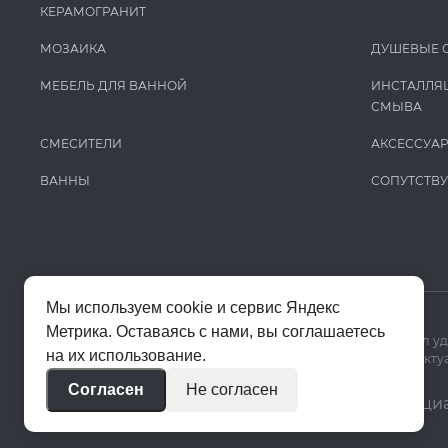
КЕРАМОГРАНИТ
МОЗАИКА
ДУШЕВЫЕ 
МЕБЕЛЬ ДЛЯ ВАННОЙ
ИНСТАЛЛЯ
СМЫВА
СМЕСИТЕЛИ
АКСЕССУА
ВАННЫ
СОПУТСТВ
Мы используем cookie и сервис Яндекс
Метрика. Оставаясь с нами, вы соглашаетесь
Мы используем cookie и Яндекс Метрику, чтобы сайт работал у
на их использование.
Цены на сайте помогают ориентироваться в ассортименте. Актуа
Согласен
Не согласен
© 2020–2026 «Апекс»
Политика конфиденци