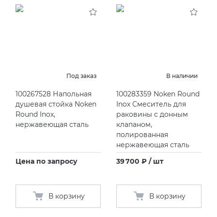
KERAMA MARAZZI
XLIGHT XTONE URBATEK
СМЕСИТЕЛИ
PAMESA
XXL Pamesa
УНИТАЗЫ И ПИCCУАРЫ
PERONDA
Под заказ
В наличии
100267528 Напольная
100283359 Noken Round
PORCELANOSA
душевая стойка Noken
Inox Смеситель для
Round Inox,
раковины с донным
SANT’AGOSTINO
нержавеющая сталь
клапаном,
полированная
нержавеющая сталь
ГРАНИТЕЯ
Цена по запросу
39 700 ₽ / шт
УРАЛЬСКИЙ ГРАНИТ
В корзину
В корзину