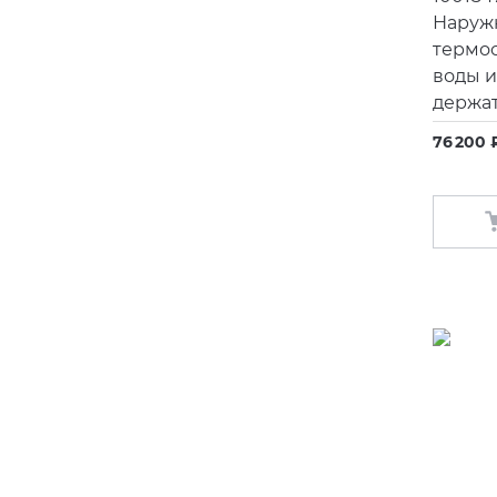
Наружн
термос
воды 
держат
76 200 