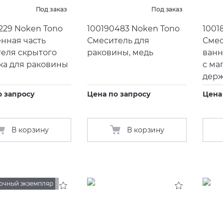
Под заказ
Под заказ
229 Noken Tono
100190483 Noken Tono
1001
нная часть
Смеситель для
Смес
еля скрытого
раковины, медь
ванн
жа для раковины
с ма
держ
о запросу
Цена по запросу
Цена
В корзину
В корзину
очный экземпляр