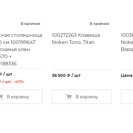
В наличии
В наличии
сная столешница
100272263 Клавиша
1003
0 см 100199647
Noken Tono, Titan
Noke
 скамья клен
Bras
670 +
0188336
₽ / шт
36 500 ₽ / шт
Цена
₽ / шт
-40%
В корзину
В корзину