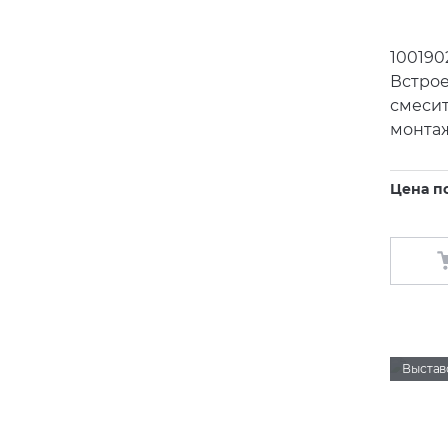
100190
Встрое
смесит
монта
Цена п
Выстав