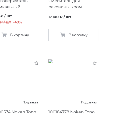
годержатель
Смеситель для
икальный
раковины, хром
 ₽ / шт
17 100 ₽ / шт
 ₽ / шт
-40%
В корзину
В корзину
Под заказ
Под заказ
90574 Noken Tono
100184778 Noken Tono