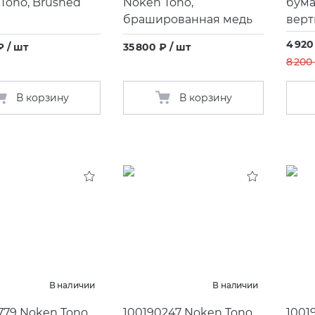
Tono, Brushed
Noken Tono,
бума
брашированная медь
верт
4 920
₽ / шт
35 800 ₽ / шт
8 200
В корзину
В корзину
В наличии
В наличии
779 Noken Tono
100190247 Noken Tono
1001