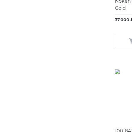
Noken 
Gold
37 000 
100184