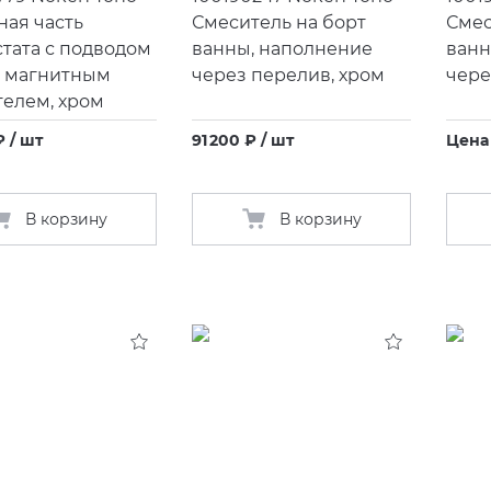
ая часть
Смеситель на борт
Смес
тата с подводом
ванны, наполнение
ванн
и магнитным
через перелив, хром
чере
елем, хром
₽ / шт
91 200 ₽ / шт
Цена
В корзину
В корзину