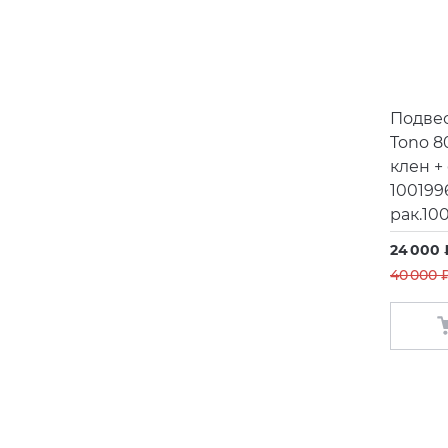
Подве
Tono 8
клен +
100199
рак.10
24 000 
40 000 