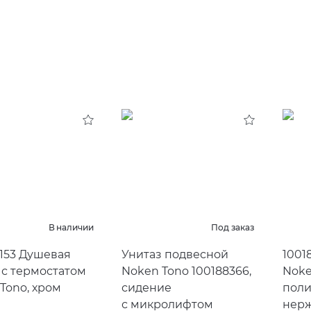
В наличии
Под заказ
153 Душевая
Унитаз подвесной
1001
 с термостатом
Noken Tono 100188366,
Noke
Tono, хром
сидение
поли
с микролифтом
нерж