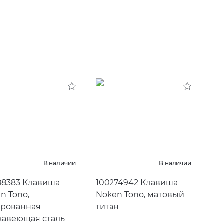
В наличии
В наличии
88383 Клавиша
100274942 Клавиша
n Tono,
Noken Tono, матовый
рованная
титан
авеющая сталь