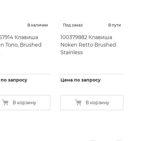
В наличии
Под заказ
В пути
67914 Клавиша
100379882 Клавиша
n Tono, Brushed
Noken Retto Brushed
s
Stainless
 по запросу
Цена по запросу
В корзину
В корзину