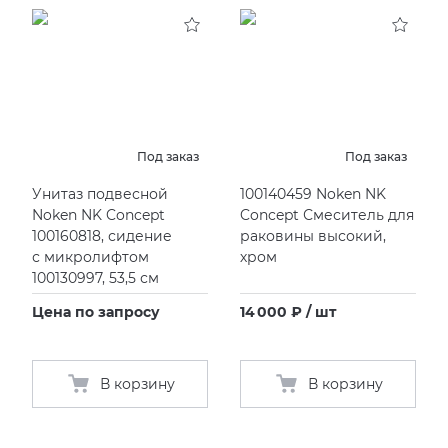
KERAMA MARAZZI
XLIGHT XTONE URBATEK
СМЕСИТЕЛИ
PAMESA
XXL Pamesa
УНИТАЗЫ И ПИCCУАРЫ
PERONDA
Под заказ
Под заказ
Унитаз подвесной
100140459 Noken NK
PORCELANOSA
Noken NK Concept
Concept Смеситель для
100160818, сидение
раковины высокий,
SANT’AGOSTINO
с микролифтом
хром
100130997, 53,5 см
ГРАНИТЕЯ
Цена по запросу
14 000 ₽ / шт
УРАЛЬСКИЙ ГРАНИТ
В корзину
В корзину