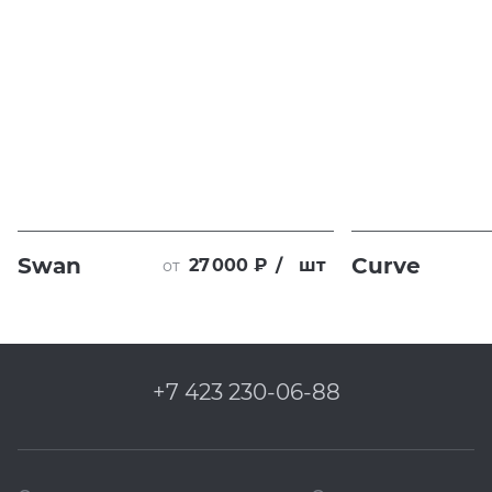
Swan
Curve
27 000 ₽
/
шт
от
+7 423 230-06-88