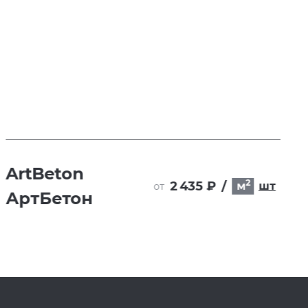
ArtBeton
2
2 435 ₽
/
м
шт
от
АртБетон