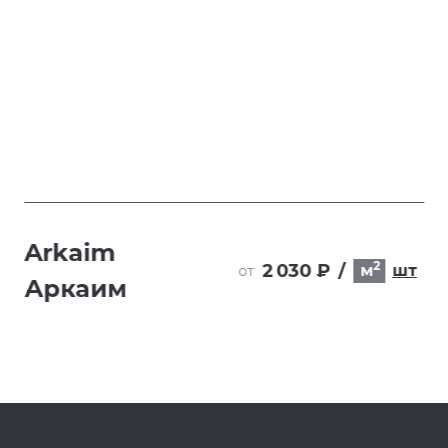
Arkaim
2
2 030 ₽
/
м
шт
от
Аркаим