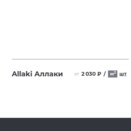
Allaki Аллаки
2
2 030 ₽
/
т
м
шт
от