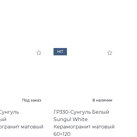
HIT
Под заказ
В наличии
Сунгуль
ГР330-Сунгуль Белый
ый
Sungul White
огранит матовый
Керамогранит матовый
60×120