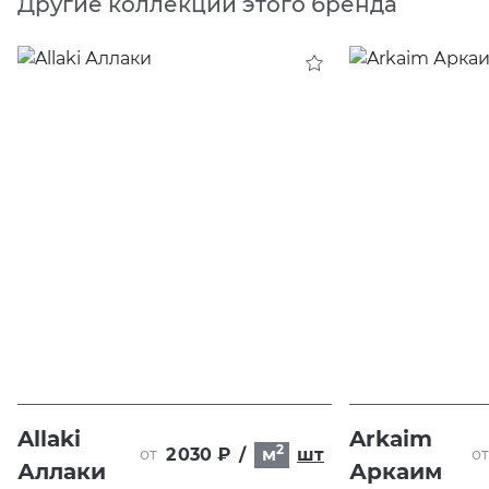
Другие коллекции этого бренда
Allaki
Arkaim
2
2 030 ₽
/
м
шт
от
от
Аллаки
Аркаим