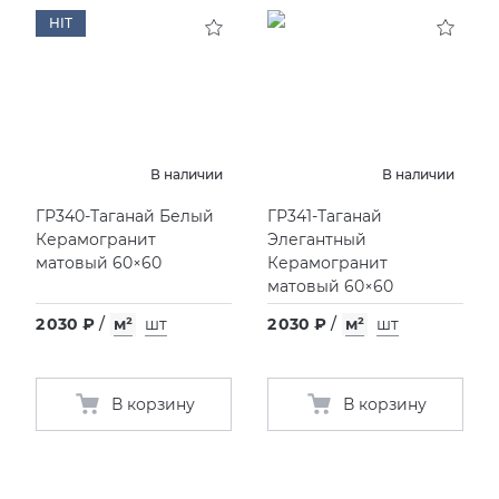
HIT
KERAMA MARAZZI
XLIGHT XTONE URBATEK
СМЕСИТЕЛИ
PAMESA
XXL Pamesa
УНИТАЗЫ И ПИCCУАРЫ
PERONDA
В наличии
В наличии
ГР340-Таганай Белый
ГР341-Таганай
PORCELANOSA
Керамогранит
Элегантный
матовый 60×60
Керамогранит
SANT’AGOSTINO
матовый 60×60
2 030 ₽
/
м²
шт
2 030 ₽
/
м²
шт
ГРАНИТЕЯ
УРАЛЬСКИЙ ГРАНИТ
В корзину
В корзину