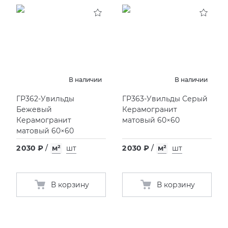
KERAMA MARAZZI
XLIGHT XTONE URBATEK
СМЕСИТЕЛИ
PAMESA
XXL Pamesa
УНИТАЗЫ И ПИCCУАРЫ
PERONDA
В наличии
В наличии
ГР362-Увильды
ГР363-Увильды Серый
PORCELANOSA
Бежевый
Керамогранит
Керамогранит
матовый 60×60
SANT’AGOSTINO
матовый 60×60
2 030 ₽
/
м²
шт
2 030 ₽
/
м²
шт
ГРАНИТЕЯ
УРАЛЬСКИЙ ГРАНИТ
В корзину
В корзину