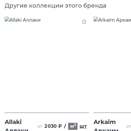
Другие коллекции этого бренда
Allaki
Arkaim
2
2 030 ₽
/
м
шт
от
от
Аллаки
Аркаим