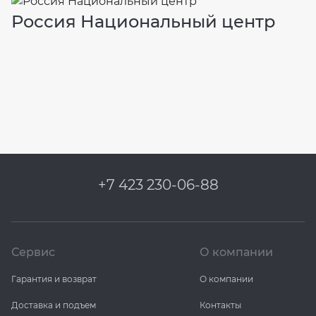
Россия ​Национальный центр
Ж
н
с
м
+7 423 230-06-88
Сервис
О компании
Гарантия и возврат
О компании
Доставка и подъем
Контакты