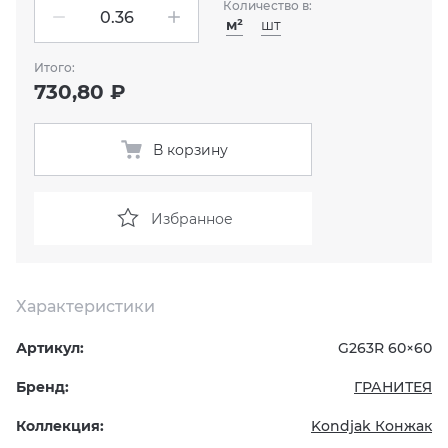
Количество в:
м²
шт
KERAMA MARAZZI
XLIGHT XTONE URBATEK
СМЕСИТЕЛИ
Итого:
730,80 ₽
PAMESA
XXL Pamesa
УНИТАЗЫ И ПИCCУАРЫ
PERONDA
В корзину
PORCELANOSA
Избранное
SANT’AGOSTINO
ГРАНИТЕЯ
Характеристики
Артикул:
G263R 60×60
УРАЛЬСКИЙ ГРАНИТ
Бренд:
ГРАНИТЕЯ
Коллекция:
Kondjak Конжак