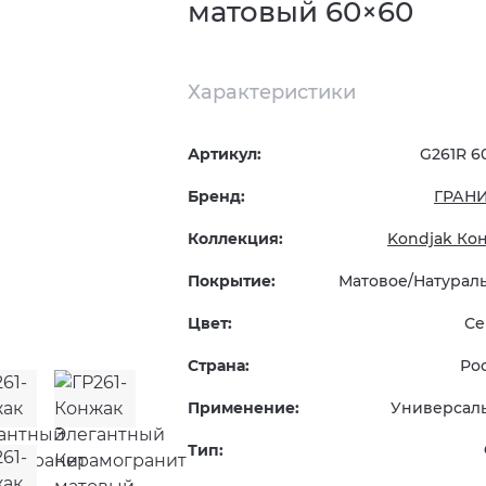
матовый 60×60
Характеристики
Артикул:
G261R 6
Бренд:
ГРАН
Коллекция:
Kondjak Ко
Покрытие:
Матовое/Натурал
Цвет:
Се
Страна:
Ро
Применение:
Универсал
Тип: