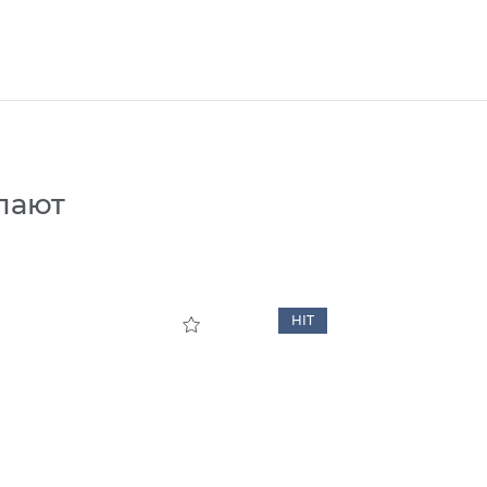
пают
HIT