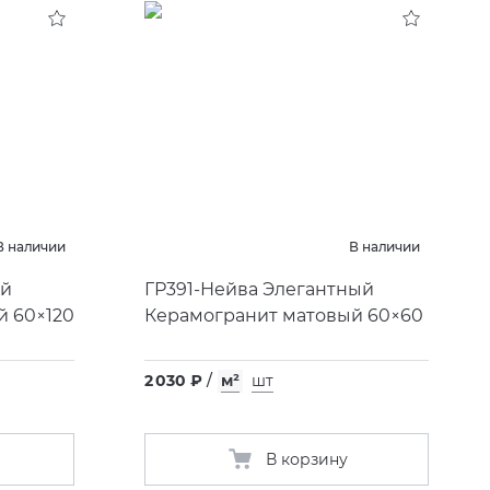
В наличии
В наличии
ый
ГР391-Нейва Элегантный
й 60×120
Керамогранит матовый 60×60
2 030 ₽
/
м²
шт
В корзину