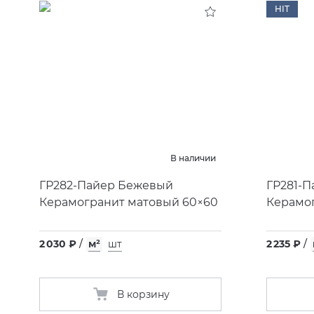
HIT
В наличии
ГР282-Пайер Бежевый
ГР281-П
Керамогранит матовый 60×60
Керамог
2 030 ₽
/
м²
шт
2 235 ₽
/
В корзину