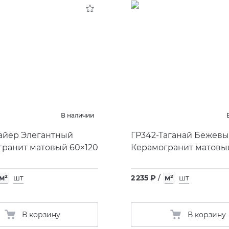
В наличии
айер Элегантный
ГР342-Таганай Бежев
ранит матовый 60×120
Керамогранит матовы
м²
шт
2 235 ₽
/
м²
шт
В корзину
В корзину