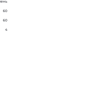
мень
60
60
4