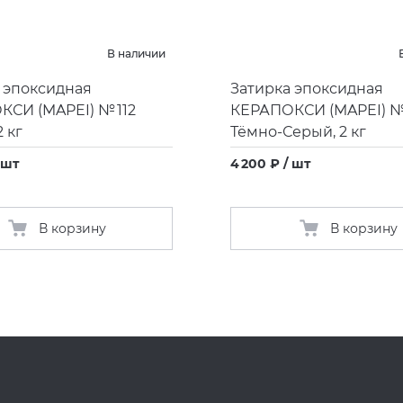
В наличии
 эпоксидная
Затирка эпоксидная
ОКСИ
(
MAPEI) № 112
КЕРАПОКСИ
(
MAPEI) №
 кг
Тёмно-Серый, 2 кг
 шт
4 200 ₽ / шт
В корзину
В корзину