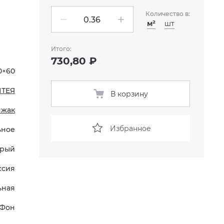
Количество в:
м²
шт
Итого:
730,80 ₽
0×60
ИТЕЯ
В корзину
нжак
Избранное
ьное
рый
ссия
ьная
Фон