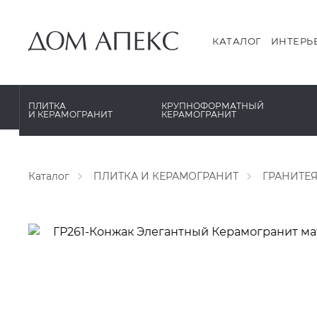
PERONDA
PERONDA
PORCELANOSA
REX XXL
КАТАЛОГ
ИНТЕРЬ
SANT’AGOSTINO
SAPIENSTONE
ГРАНИТЕЯ
XLIGHT XTONE URBATEK
ПЛИТКА
КРУПНОФОРМАТНЫЙ
И КЕРАМОГРАНИТ
КЕРАМОГРАНИТ
УРАЛЬСКИЙ ГРАНИТ
XXL Pamesa
Каталог
ПЛИТКА И КЕРАМОГРАНИТ
ГРАНИТЕ