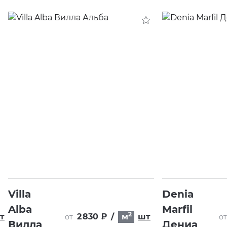
Villa
Denia
Alba
Marfil
2
т
2 830 ₽
/
м
шт
от
от
Вилла
Дениа