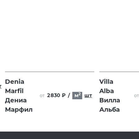
Denia
Villa
т
Marfil
Alba
2
2 830 ₽
/
м
шт
от
от
Дениа
Вилла
Марфил
Альба