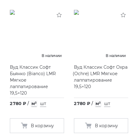
В наличии
В наличии
Вуд Классик Софт
Вуд Классик Софт Охра
Бьянко
(
Bianco) LMR
(
Ochre) LMR Мягкое
Мягкое
лаппатирование
лаппатирование
19,5×120
19,5×120
2 780 ₽
/
м²
шт
2 780 ₽
/
м²
шт
В корзину
В корзину