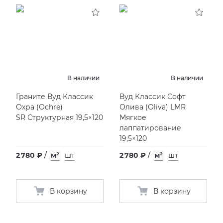
KERAMA MARAZZI
XLIGHT XTONE URBATEK
СМЕСИТЕЛИ
PAMESA
XXL Pamesa
УНИТАЗЫ И ПИCCУАРЫ
PERONDA
В наличии
В наличии
Граните Вуд Классик
Вуд Классик Софт
PORCELANOSA
Охра
(
Ochre)
Олива
(
Oliva) LMR
SR Структурная 19,5×120
Мягкое
SANT’AGOSTINO
лаппатирование
19,5×120
ГРАНИТЕЯ
2 780 ₽
/
м²
шт
2 780 ₽
/
м²
шт
УРАЛЬСКИЙ ГРАНИТ
В корзину
В корзину