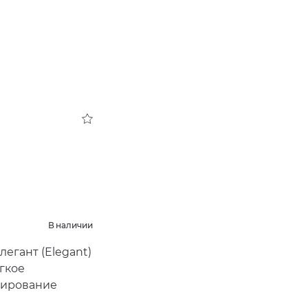
В наличии
легант
(
Elegant)
гкое
тирование