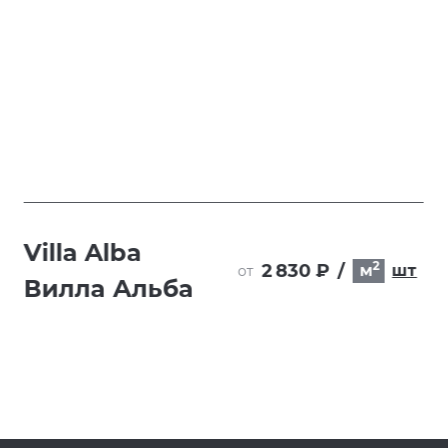
Villa Alba
2
2 830 ₽
/
м
шт
от
Вилла Альба