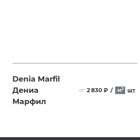
Denia Marfil
т
Дениа
2
2 830 ₽
/
м
шт
от
Марфил