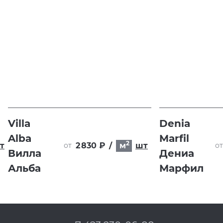
Villa
Denia
Alba
Marfil
2
т
2 830 ₽
/
м
шт
от
от
Вилла
Дениа
Альба
Марфил