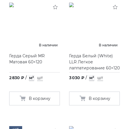
KERAMA MARAZZI
XLIGHT XTONE URBATEK
СМЕСИТЕЛИ
PAMESA
XXL Pamesa
УНИТАЗЫ И ПИCCУАРЫ
PERONDA
В наличии
В наличии
Герда Серый MR
Герда Белый
(
White)
PORCELANOSA
Матовая 60×120
LLR Легкое
лаппатирование 60×120
SANT’AGOSTINO
2 830 ₽
/
м²
шт
3 030 ₽
/
м²
шт
ГРАНИТЕЯ
В корзину
В корзину
УРАЛЬСКИЙ ГРАНИТ