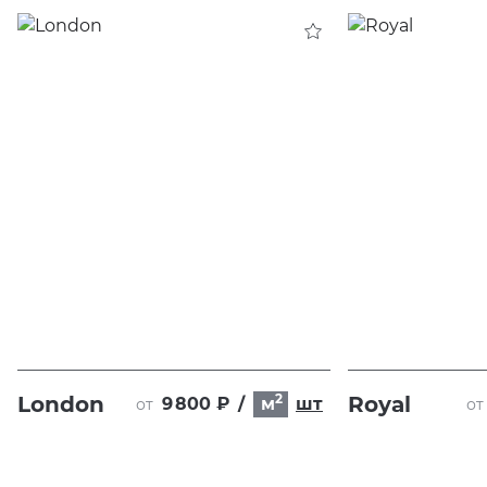
2
London
Royal
9 800 ₽
/
м
шт
от
от