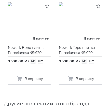
KERAMA MARAZZI
XLIGHT XTONE URBATEK
СМЕСИТЕЛИ
PAMESA
XXL Pamesa
УНИТАЗЫ И ПИCCУАРЫ
PERONDA
В наличии
В наличии
Newark Bone плитка
Newark Topo плитка
PORCELANOSA
Porcelanosa 45×120
Porcelanosa 45×120
9 300,00 ₽
/
м²
шт
9 300,00 ₽
/
м²
шт
SANT’AGOSTINO
ГРАНИТЕЯ
В корзину
В корзину
УРАЛЬСКИЙ ГРАНИТ
Другие коллекции этого бренда