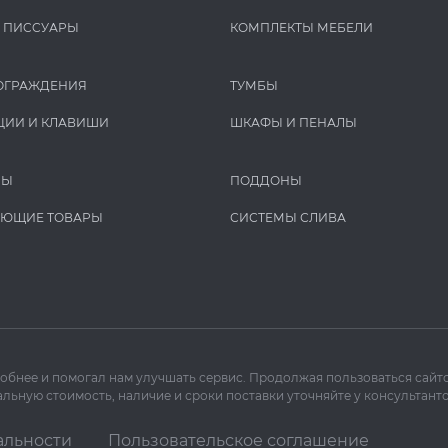
И ПИCCУАРЫ
КОМПЛЕКТЫ МЕБЕЛИ
ОГРАЖДЕНИЯ
ТУМБЫ
ЦИИ И КЛАВИШИ
ШКАФЫ И ПЕНАЛЫ
РЫ
ПОДДОНЫ
УЮЩИЕ ТОВАРЫ
СИСТЕМЫ СЛИВА
добнее и помогал нам улучшать сервис. Продолжая пользоваться сайто
льную стоимость, наличие и сроки поставки уточняйте у консультанто
альности
Пользовательское соглашение