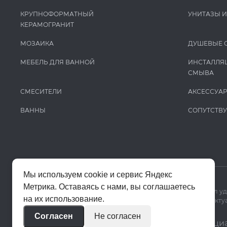
КРУПНОФОРМАТНЫЙ
УНИТАЗЫ 
КЕРАМОГРАНИТ
МОЗАИКА
ДУШЕВЫЕ 
МЕБЕЛЬ ДЛЯ ВАННОЙ
ИНСТАЛЛЯ
СМЫВА
СМЕСИТЕЛИ
АКСЕССУА
ВАННЫ
СОПУТСТВ
Мы используем cookie и сервис Яндекс
Метрика. Оставаясь с нами, вы соглашаетесь
Мы используем cookie и Яндекс Метрику, чтобы сайт работал у
на их использование.
Цены на сайте помогают ориентироваться в ассортименте. Актуа
Согласен
Не согласен
© 2020–2026 «Апекс»
Политика конфиденци