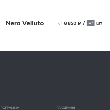
Nero Velluto
2
8 850 ₽
/
м
шт
от
ПРОГРАММА
РАКОВИНЫ