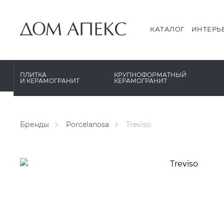
PERONDA
PERONDA
PORCELANOSA
REX XXL
КАТАЛОГ
ИНТЕРЬ
SANT’AGOSTINO
SAPIENSTONE
ГРАНИТЕЯ
XLIGHT XTONE URBATEK
ПЛИТКА
КРУПНОФОРМАТНЫЙ
И КЕРАМОГРАНИТ
КЕРАМОГРАНИТ
УРАЛЬСКИЙ ГРАНИТ
XXL Pamesa
Бренды
Porcelanosa
Treviso