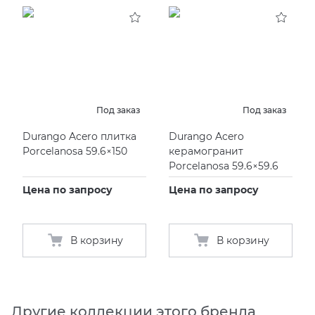
KERAMA MARAZZI
XLIGHT XTONE URBATEK
СМЕСИТЕЛИ
PAMESA
XXL Pamesa
УНИТАЗЫ И ПИCCУАРЫ
PERONDA
Под заказ
Под заказ
Durango Acero плитка
Durango Acero
PORCELANOSA
Porcelanosa 59.6×150
керамогранит
Porcelanosa 59.6×59.6
SANT’AGOSTINO
Цена по запросу
Цена по запросу
ГРАНИТЕЯ
В корзину
В корзину
УРАЛЬСКИЙ ГРАНИТ
Другие коллекции этого бренда