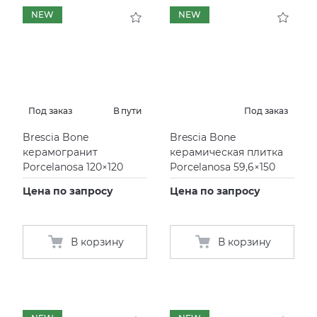
NEW
NEW
KERAMA MARAZZI
XLIGHT XTONE URBATEK
СМЕСИТЕЛИ
PAMESA
XXL Pamesa
УНИТАЗЫ И ПИCCУАРЫ
PERONDA
Под заказ
В пути
Под заказ
Brescia Bone
Brescia Bone
PORCELANOSA
керамогранит
керамическая плитка
Porcelanosa 120×120
Porcelanosa 59,6×150
SANT’AGOSTINO
Цена по запросу
Цена по запросу
ГРАНИТЕЯ
В корзину
В корзину
УРАЛЬСКИЙ ГРАНИТ