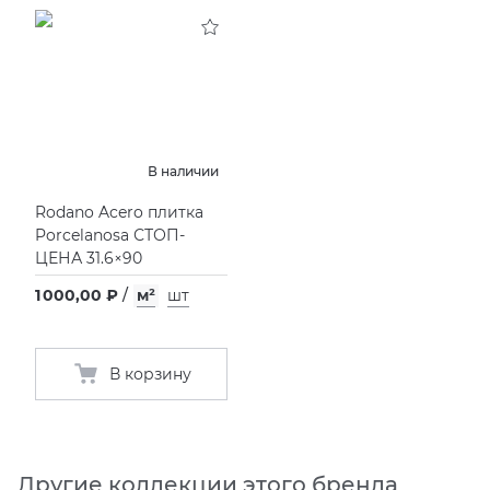
KERAMA MARAZZI
XLIGHT XTONE URBATEK
СМЕСИТЕЛИ
PAMESA
XXL Pamesa
УНИТАЗЫ И ПИCCУАРЫ
PERONDA
В наличии
Rodano Acero плитка
PORCELANOSA
Porcelanosa СТОП-
ЦЕНА 31.6×90
SANT’AGOSTINO
1 000,00 ₽
/
м²
шт
ГРАНИТЕЯ
В корзину
УРАЛЬСКИЙ ГРАНИТ
Другие коллекции этого бренда