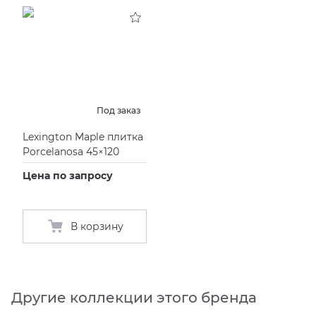
KERAMA MARAZZI
XLIGHT XTONE URBATEK
СМЕСИТЕЛИ
PAMESA
XXL Pamesa
УНИТАЗЫ И ПИCCУАРЫ
PERONDA
Под заказ
Lexington Maple плитка
PORCELANOSA
Porcelanosa 45×120
Цена по запросу
SANT’AGOSTINO
ГРАНИТЕЯ
В корзину
УРАЛЬСКИЙ ГРАНИТ
Другие коллекции этого бренда