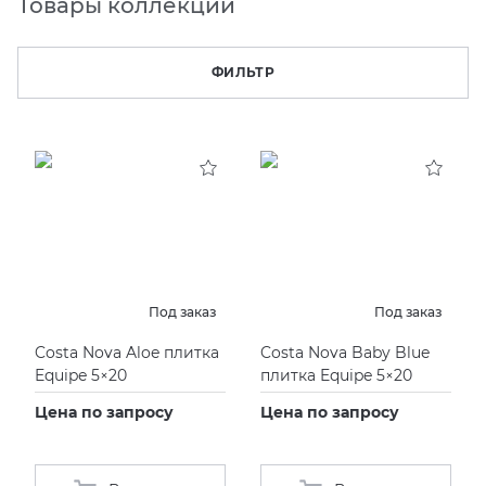
Товары коллекции
KERAMA MARAZZI
XLIGHT XTONE URBATEK
СМЕСИТЕЛИ
ФИЛЬТР
PAMESA
XXL Pamesa
УНИТАЗЫ И ПИCCУАРЫ
PERONDA
PORCELANOSA
SANT’AGOSTINO
Под заказ
Под заказ
ГРАНИТЕЯ
Costa Nova Aloe плитка
Costa Nova Baby Blue
Equipe 5×20
плитка Equipe 5×20
УРАЛЬСКИЙ ГРАНИТ
Цена по запросу
Цена по запросу