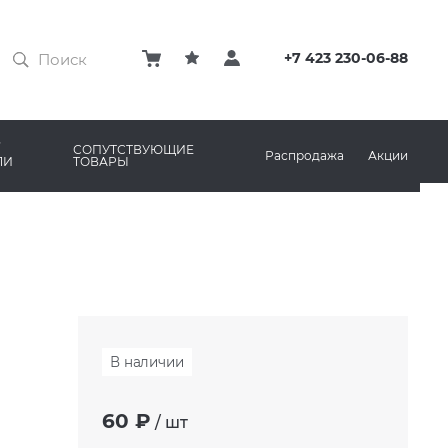
ЗАТИРКИ
КЛЕЙ
+7 423 230-06-88
ПРОФИЛИ И ПЛИНТУСЫ
ARO
РЕМОНТНЫЕ СОСТАВЫ ДЛЯ БЕТОНА
СОПУТСТВУЮЩИЕ
Распродажа
Акции
ЛИ
ТОВАРЫ
РЫ
AMA MARAZZI
СИСТЕМА ВЫРАВНИВАНИЯ
В наличии
60 ₽
/
шт