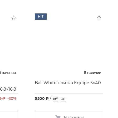
HIT
В наличии
В наличии
Bali White плитка Equipe 5×40
,8×16,8
0 ₽
-30%
5 500 ₽
/
м²
шт
В корзину