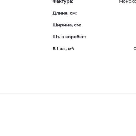
Фактура:
Монок
Длина, см:
Ширина, см:
Шт. в коробке:
В 1 шт, м
:
0
2