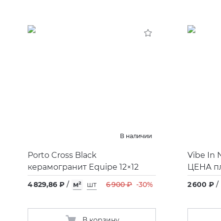
В наличии
Porto Cross Black
Vibe In
керамогранит Equipe 12×12
ЦЕНА пл
4 829,86 ₽
/
м²
шт
6 900 ₽
-30%
2 600 ₽
/
В корзину