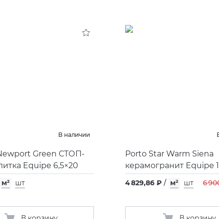
В наличии
 Newport Green СТОП-
Porto Star Warm Siena
итка Equipe 6,5×20
керамогранит Equipe 16
м²
шт
4 829,86 ₽
/
м²
шт
6 90
В корзину
В корзину