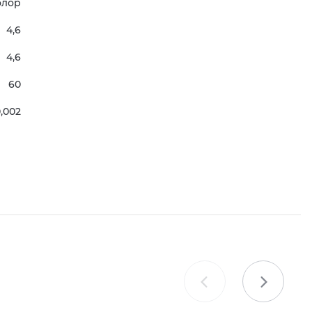
олор
4,6
4,6
60
,002