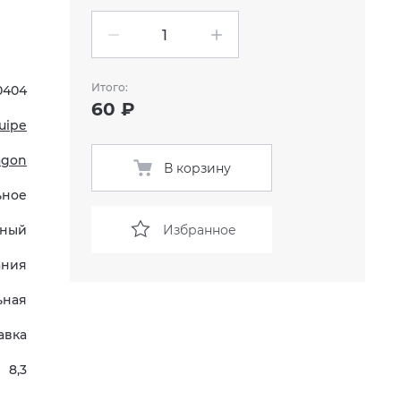
Итого:
0404
60 ₽
uipe
agon
В корзину
ьное
Избранное
ный
ания
ьная
авка
8,3